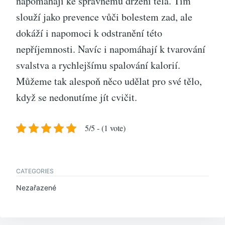
napomáhají ke správnému držení těla. Tím
slouží jako prevence vůči bolestem zad, ale
dokáží i napomoci k odstranění této
nepříjemnosti. Navíc i napomáhají k tvarování
svalstva a rychlejšímu spalování kalorií.
Můžeme tak alespoň něco udělat pro své tělo,
když se nedonutíme jít cvičit.
5/5 - (1 vote)
CATEGORIES
Nezařazené