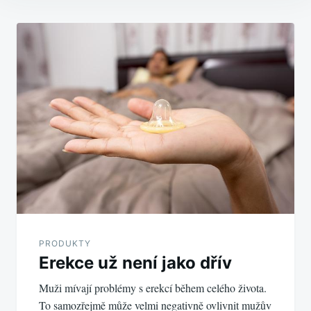
Navigace
pro
příspěvek
PRODUKTY
Erekce už není jako dřív
Muži mívají problémy s erekcí během celého života.
To samozřejmě může velmi negativně ovlivnit mužův