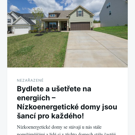
pro
příspěvek
NEZAŘAZENÉ
Bydlete a ušetřete na
energiích –
Nízkoenergetické domy jsou
šancí pro každého!
Nízkoenergetické domy se stávají u nás stále
populárnějšími a lidé si v těchto domech stále častěji