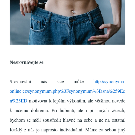
Nesrovnávejte se
Srovnávání nás sice může
http://synonyma-
online.cz/synonymum.php%3Fsynonymum%3Dsna%259Ee
n%25ED
motivovat k lepším výkonům, ale většinou nevede
k ničemu dobrému. Při hubnutí, ale i při jiných věcech,
bychom se měli soustředit hlavně na sebe a ne na ostatní.
Každý z nás je naprosto individuální. Máme za sebou jiný