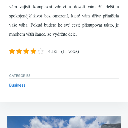
vám zajistí komplexní zdraví a dovolí vám žít delší a
spokojenější život bez omezení, které vám dříve přinášela
vaše váha. Pokud budete ke své cestě přistupovat takto, je
mnohem větší šance, že vydržíte déle.
4.1/5 - (11 votes)
CATEGORIES
Business
Navigace