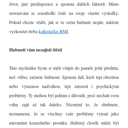
život, jiné predispozice a spoustu dalších faktorů. Místo
srovnávání se soustřeďte čistě na svoje vlastní výsledky.
Pokud chcete vědět, jak si ve svém hubnutí stojíte, můžete
vyzkoušet třeba
kalkulačku BMI
.
Hubnutí vám nezajistí štěstí
Tuto myšlenku byste si měli vštípit do paměti ještě předtím,
než vůbec začnete hubnout. Spousta lidí, kteří trpí obezitou
nebo výraznou nadváhou, trpí zároveň i psychickými
problémy. Ty mohou být jedním z důvodů, proč nechali svou
váhu zajít až tak daleko. Nicméně to, že zhubnete,
neznamená, že se všechny vaše problémy vytratí jako
mávnutím kouzelného proutku. Hubený člověk může být