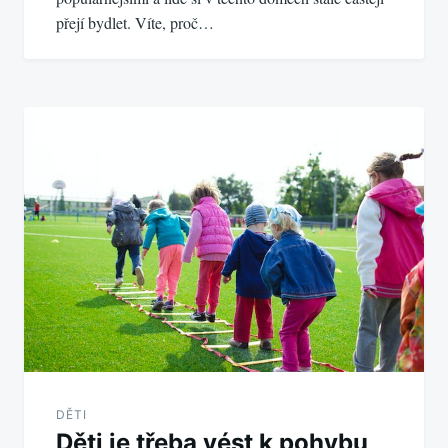
přejí bydlet. Víte, proč…
DĚTI
Děti je třeba vést k pohybu