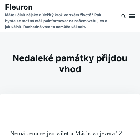
Skip
Search
Fleuron
to
for:
Máte učinit nějaký důležitý krok ve svém životě? Pak
byste se možná měli poinformovat na našem webu, co a
content
jak učinit. Rozhodně vám to nemůže uškodit.
Nedaleké památky přijdou
vhod
Nemá cenu se jen válet u
Máchova jezera
! Z