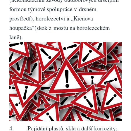
formou týmové spolupráce v drsném
prostředí), horolezectví a „Kienova
houpačka“(skok z mostu na horolezeckém
laně).
4.
Pojídání plastů, skla a další kuriozity: