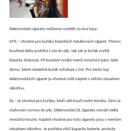
Elektronické cigarety můžeme rozdělit na dva typy:
MTL – vhodné pro kuřáky klasických tabákových cigaret. Přenos
kouřené látky probíhá z úst do plic, tak jak je kuřák zvyklý
klasicky šlukovat. Při kouření vzniká menší množství páry, tedy
dýmu, které následně kuřák vyfukuje z úst. Pro tento typ
elektronických cigaret je vhodné volit náplně s větším obsahem
nikotinu.
DL – je vhodná pro kuřáky, kteří rádi kouří vodní dýmku. Dým je
vtahován rovnou do plic. Elektronické DL cigarety vytváří velká
množství kouře. Náplně vhodné pro tyto cigarety jsou s menším
obsahem nikotinu. Je potřeba větší kapacity baterie, protože