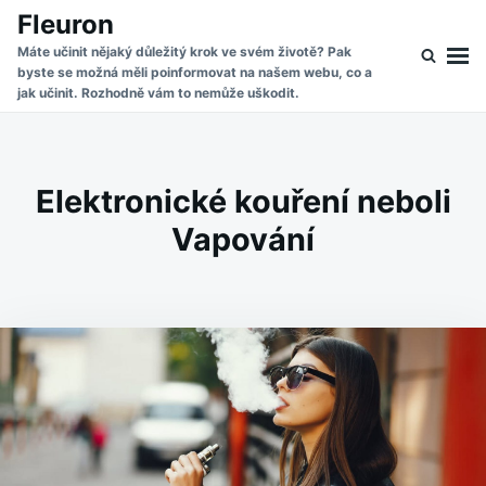
Skip
Search
Fleuron
to
for:
Máte učinit nějaký důležitý krok ve svém životě? Pak
byste se možná měli poinformovat na našem webu, co a
content
jak učinit. Rozhodně vám to nemůže uškodit.
Elektronické kouření neboli
Vapování