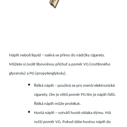
Náplň neboli liquid – nalívá se přímo do nádržky cigarety.
Můžete si zvolit libovolnou příchuť a poměr VG (rostlinného
glycerolu) a PG (propylenglykolu).
Řídká náplň – používá se pro menší elektronické
cigarety, čím je větší poměr PG tím je náplň řidší.
Řídká náplň může protékat.
Hustá náplň – vytváří husté oblaka dýmu. Má
vyšší poměr VG. Pokud dáte hustou náplň do