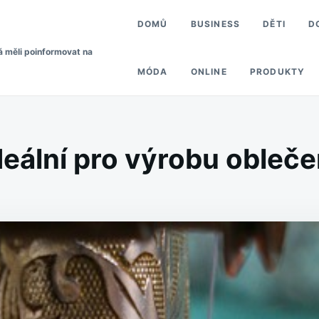
DOMŮ
BUSINESS
DĚTI
D
á měli poinformovat na
MÓDA
ONLINE
PRODUKTY
deální pro výrobu obleče