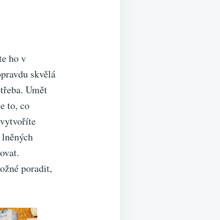
te ho v
 opravdu skvělá
potřeba. Umět
e to, co
 vytvoříte
h lněných
bovat.
ožné poradit,