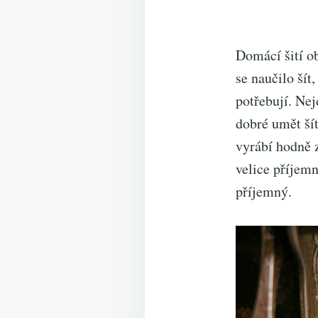
Domácí šití ob
se naučilo šít
potřebují. Nej
dobré umět šít
vyrábí hodně z
velice příjemn
příjemný.