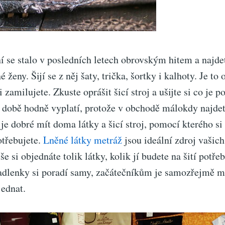
í se stalo v posledních letech obrovským hitem a najde
 ženy. Šijí se z něj šaty, trička, šortky i kalhoty. Je to
i zamilujete. Zkuste oprášit šicí stroj a ušijte si co je 
í době hodně vyplatí, protože v obchodě málokdy najdet
 je dobré mít doma látky a šicí stroj, pomocí kterého si
otřebujete.
Lněné látky metráž
jsou ideální zdroj vašic
e si objednáte tolik látky, kolik jí budete na šití potře
adlenky si poradí samy, začátečníkům je samozřejmě m
jednat.