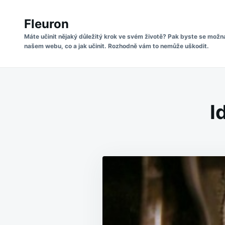
Skip
Search
to
Fleuron
for:
content
Máte učinit nějaký důležitý krok ve svém životě? Pak byste se možn
našem webu, co a jak učinit. Rozhodně vám to nemůže uškodit.
I