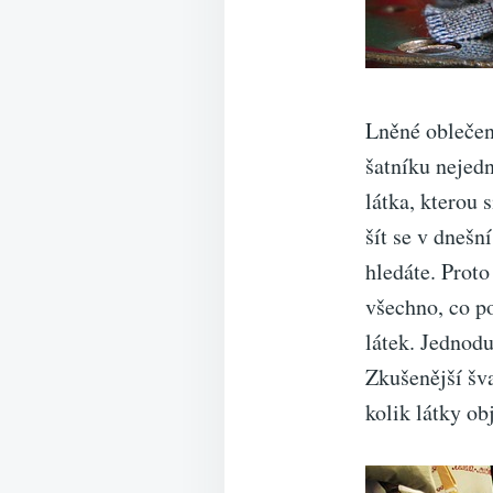
Lněné oblečen
šatníku nejedné
látka, kterou s
šít se v dnešn
hledáte. Proto
všechno, co p
látek. Jednoduš
Zkušenější šv
kolik látky ob