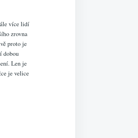
le více lidí
šího zrovna
vě proto je
ní dobou
ení. Len je
ce je velice