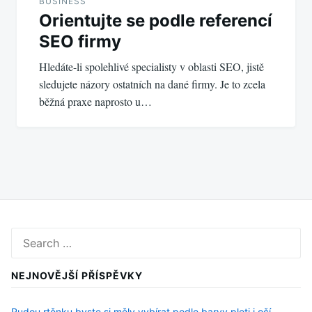
BUSINESS
Orientujte se podle referencí
SEO firmy
Hledáte-li spolehlivé specialisty v oblasti SEO, jistě
sledujete názory ostatních na dané firmy. Je to zcela
běžná praxe naprosto u…
Search
for:
NEJNOVĚJŠÍ PŘÍSPĚVKY
Rudou rtěnku byste si měly vybírat podle barvy pleti i očí