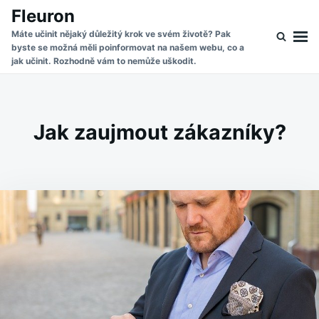
Skip
Search
Fleuron
to
for:
Máte učinit nějaký důležitý krok ve svém životě? Pak
byste se možná měli poinformovat na našem webu, co a
content
jak učinit. Rozhodně vám to nemůže uškodit.
Jak zaujmout zákazníky?