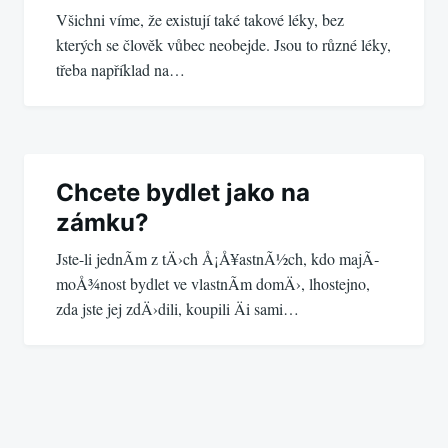
Všichni víme, že existují také takové léky, bez
kterých se člověk vůbec neobejde. Jsou to různé léky,
třeba například na…
Chcete bydlet jako na
zámku?
Jste-li jednÃ­m z tÄ›ch Å¡Å¥astnÃ½ch, kdo majÃ­
moÅ¾nost bydlet ve vlastnÃ­m domÄ›, lhostejno,
zda jste jej zdÄ›dili, koupili Äi sami…