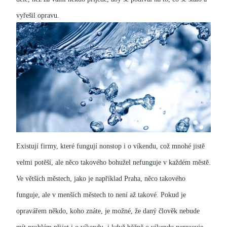
vyřešil opravu.
Existují firmy, které fungují nonstop i o víkendu, což mnohé jistě
velmi potěší, ale něco takového bohužel nefunguje v každém městě.
Ve větších městech, jako je například Praha, něco takového
funguje, ale v menších městech to není až takové.
Pokud je
opravářem někdo, koho znáte, je možné, že daný člověk nebude