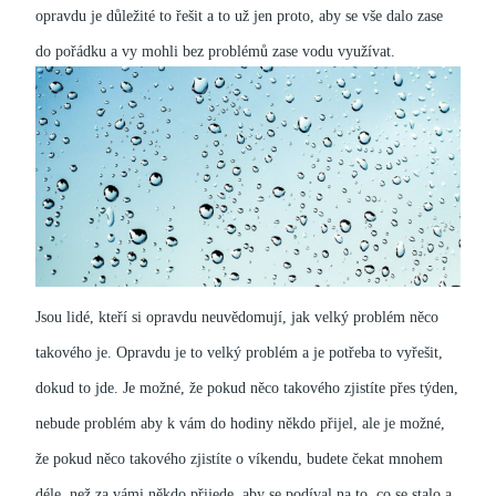
opravdu je důležité to řešit a to už jen proto, aby se vše dalo zase
do pořádku a vy mohli bez problémů zase vodu využívat.
Jsou lidé, kteří si opravdu neuvědomují, jak velký problém něco
takového je. Opravdu je to velký problém a je potřeba to vyřešit,
dokud to jde.
Je možné, že pokud něco takového zjistíte přes týden,
nebude problém aby k vám do hodiny někdo přijel, ale je možné,
že pokud něco takového zjistíte o víkendu, budete čekat mnohem
déle, než za vámi někdo přijede, aby se podíval na to, co se stalo a