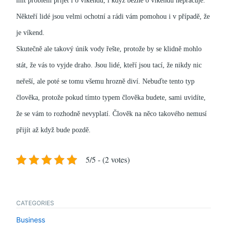
mít problém přijet i o víkendu, i když běžně o víkendu nepracuje.
Někteří lidé jsou velmi ochotní a rádi vám pomohou i v případě, že
je víkend.
Skutečně ale takový únik vody řešte, protože by se klidně mohlo
stát, že vás to vyjde draho.
Jsou lidé, kteří jsou tací, že nikdy nic
neřeší, ale poté se tomu všemu hrozně diví. Nebuďte tento typ
člověka, protože pokud tímto typem člověka budete, sami uvidíte,
že se vám to rozhodně nevyplatí. Člověk na něco takového nemusí
přijít až když bude pozdě.
5/5 - (2 votes)
CATEGORIES
Business