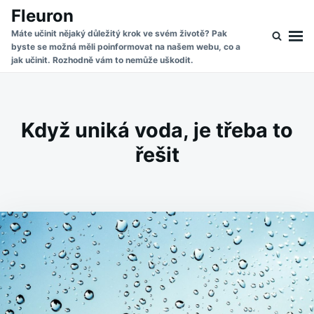
Skip
Search
Fleuron
to
for:
Máte učinit nějaký důležitý krok ve svém životě? Pak
byste se možná měli poinformovat na našem webu, co a
content
jak učinit. Rozhodně vám to nemůže uškodit.
Když uniká voda, je třeba to
řešit