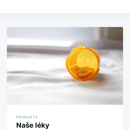
Navigace
pro
příspěvek
PRODUKTY
Naše léky