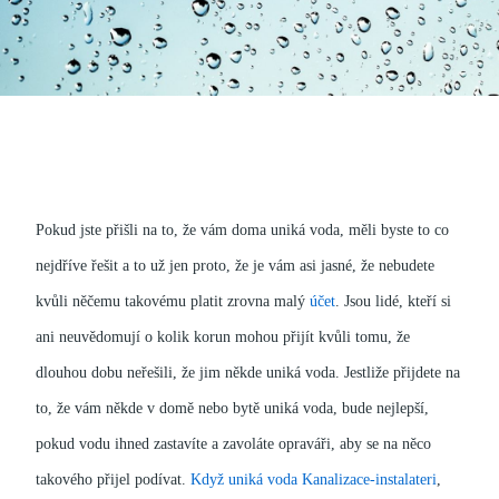
Pokud jste přišli na to, že vám doma uniká voda, měli byste to co
nejdříve řešit a to už jen proto, že je vám asi jasné, že nebudete
kvůli něčemu takovému platit zrovna malý
účet
. Jsou lidé, kteří si
ani neuvědomují o kolik korun mohou přijít kvůli tomu, že
dlouhou dobu neřešili, že jim někde uniká voda.
Jestliže přijdete na
to, že vám někde v domě nebo bytě uniká voda, bude nejlepší,
pokud vodu ihned zastavíte a zavoláte opraváři, aby se na něco
takového přijel podívat.
Když uniká voda Kanalizace-instalateri
,