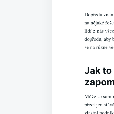
Dopředu zname
na nějaké řeše
lidí z nás vše
dopředu, aby 
se na různé vě
Jak to
zapom
Může se samoz
přeci jen stáv
vlastní podnik