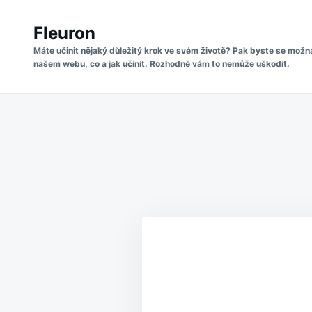
Skip
Search
to
Fleuron
for:
content
Máte učinit nějaký důležitý krok ve svém životě? Pak byste se možn
našem webu, co a jak učinit. Rozhodně vám to nemůže uškodit.