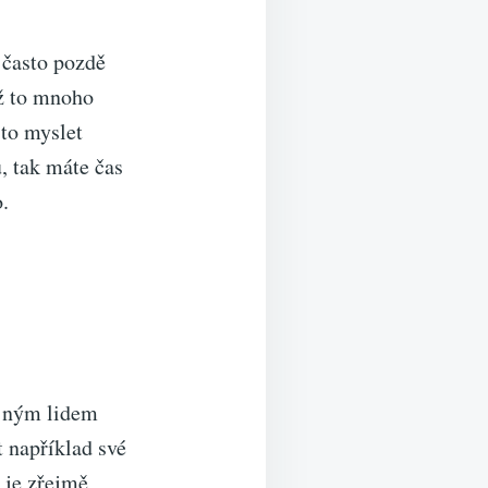
 často pozdě
yž to mnoho
 to myslet
, tak máte čas
o.
ejným lidem
t například své
 je zřejmě