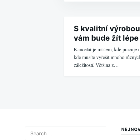
Navigace
pro
S kvalitní výrobou
vám bude žít lépe
příspěvek
Kancelář je místem, kde pracuje m
kde musíte vyřešit mnoho různých
záležitostí. Většina z…
NEJNOV
Search
for: