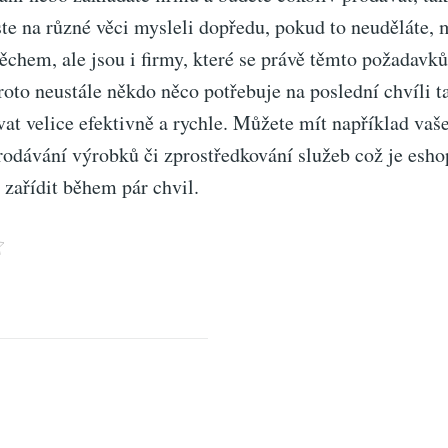
te na různé věci mysleli dopředu, pokud to neuděláte, 
ěchem, ale jsou i firmy, které se právě těmto požadavk
roto neustále někdo něco potřebuje na poslední chvíli ta
at velice efektivně a rychle. Můžete mít například vaš
prodávání výrobků či zprostředkování služeb což je
esho
i zařídit během pár chvil.