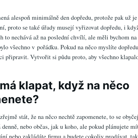
ná alespoň minimálně den dopředu, protože pak už je
ní, proto se také úřady musejí vyřizovat dopředu, i kd
ch to nechává až na poslední chvílí, ale měli bychom na
bylo všechno v pořádku. Pokud na něco myslíte dopředu
ci připravit. Vytvořit si půdu proto, aby všechno klapal
 má klapat, když na něco
enete?
řejmě stát, že na něco nechtě zapomenete, to se obyč
á denně, nebo občas, jak u koho, ale pokud plánujete mí
ání nebo zakládáte firmu a budete cokoliv prodávat, tak