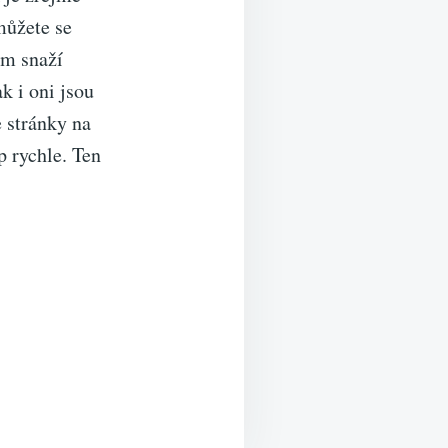
můžete se
ům snaží
k i oni jsou
e stránky na
p rychle
. Ten