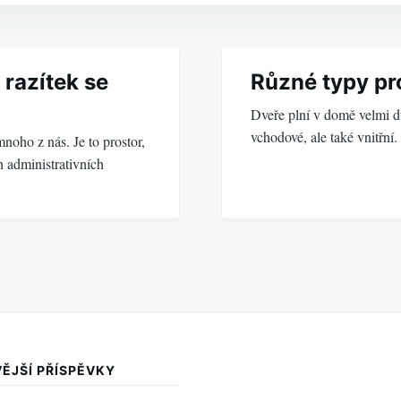
 razítek se
Různé typy pr
Dveře plní v domě velmi dů
vchodové, ale také vnitřn
noho z nás. Je to prostor,
 administrativních
ĚJŠÍ PŘÍSPĚVKY