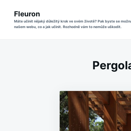
Skip
Search
to
Fleuron
for:
content
Máte učinit nějaký důležitý krok ve svém životě? Pak byste se možn
našem webu, co a jak učinit. Rozhodně vám to nemůže uškodit.
Pergola