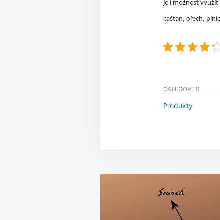
je i možnost využít
kaštan, ořech, pini
CATEGORIES
Produkty
Navigace
pro
příspěvek