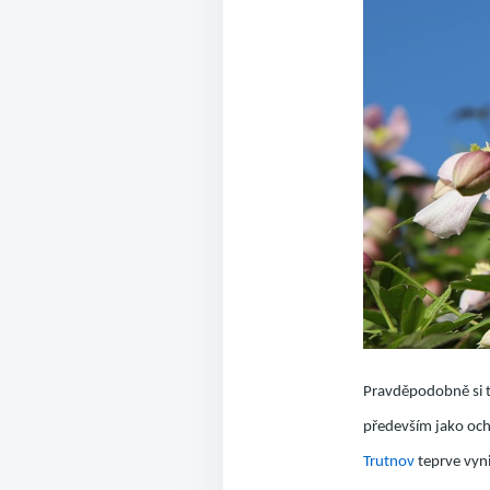
Pravděpodobně si t
především jako och
Trutnov
teprve vyni