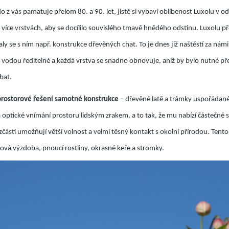
o z vás pamatuje přelom 80. a 90. let, jistě si vybaví oblíbenost Luxolu v o
e více vrstvách, aby se docílilo souvislého tmavě hnědého odstínu. Luxolu p
aly se s ním např. konstrukce dřevěných chat. To je dnes již naštěstí za nám
y vodou ředitelné a každá vrstva se snadno obnovuje, aniž by bylo nutné p
bat.
prostorové řešení samotné konstrukce
– dřevěné latě a trámky uspořádan
na optické vnímání prostoru lidským zrakem, a to tak, že mu nabízí částečné
části umožňují větší volnost a velmi těsný kontakt s okolní přírodou. Tento
inová výzdoba, pnoucí rostliny, okrasné keře a stromky.