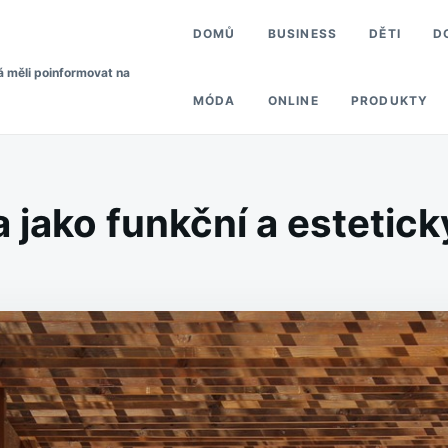
DOMŮ
BUSINESS
DĚTI
D
á měli poinformovat na
MÓDA
ONLINE
PRODUKTY
 jako funkční a estetic