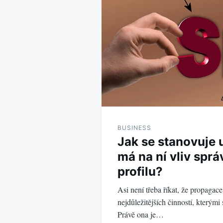
BUSINESS
Jak se stanovuje 
má na ní vliv spr
profilu?
Asi není třeba říkat, že propagace
nejdůležitějších činností, kterými s
Právě ona je…