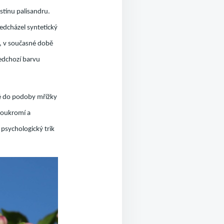
dstínu palisandru.
ředcházel syntetický
i, v současné době
ředchozí barvu
é do podoby mřížky
 soukromí a
 psychologický trik