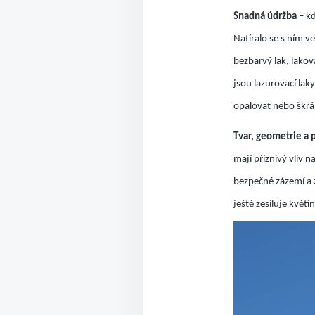
Snadná údržba
– kd
Natíralo se s ním v
bezbarvý lak, lakov
jsou lazurovací lak
opalovat nebo škrá
Tvar, geometrie a 
mají příznivý vliv 
bezpečné zázemí a z
ještě zesiluje květ