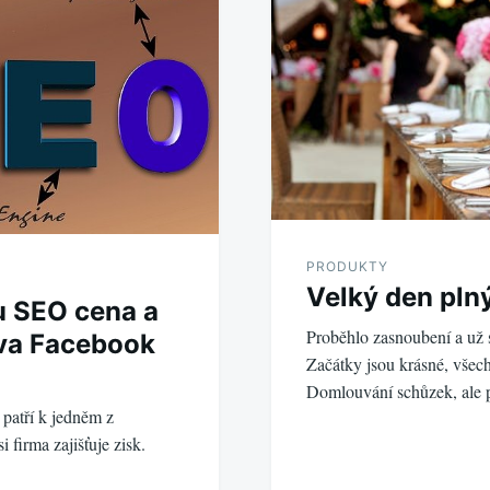
PRODUKTY
Velký den pln
u SEO cena a
Proběhlo zasnoubení a už 
áva Facebook
Začátky jsou krásné, všech
Domlouvání schůzek, ale
 patří k jedněm z
i firma zajišťuje zisk.