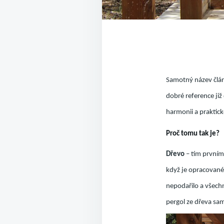
Samotný název článk
dobré reference již 
harmonii a praktic
Proč tomu tak je?
Dřevo
– tím prvním
když je opracované,
nepodařilo a všechn
pergol ze dřeva sa