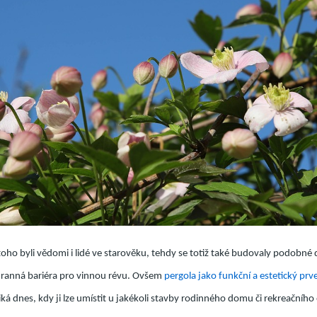
oho byli vědomi i lidé ve starověku, tehdy se totiž také budovaly podobné 
ranná bariéra pro vinnou révu. Ovšem
pergola jako funkční a estetický prv
ká dnes, kdy ji lze umístit u jakékoli stavby rodinného domu či rekreačníh