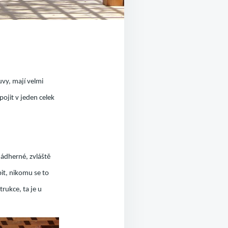
uvy, mají velmi
pojit v jeden celek
nádherné, zvláště
it, nikomu se to
rukce, ta je u