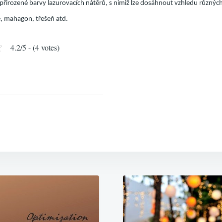
 přirozené barvy lazurovacích nátěrů, s nimiž lze dosáhnout vzhledu různých
e, mahagon, třešeň atd.
4.2/5 - (4 votes)