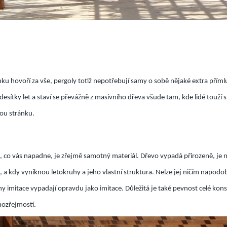
u hovoří za vše, pergoly totiž nepotřebují samy o sobě nějaké extra příml
desítky let a staví se převážně z masivního dřeva všude tam, kde lidé touží s
kou stránku.
, co vás napadne, je zřejmě samotný materiál. Dřevo vypadá přirozeně, je 
 a kdy vyniknou letokruhy a jeho vlastní struktura. Nelze jej ničím napodob
y imitace vypadají opravdu jako imitace. Důležitá je také pevnost celé konst
mozřejmostí.