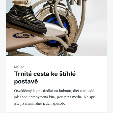
příspěvek
MÓDA
Trnitá cesta ke štíhlé
postavě
Osvědčených prostředků na hubnutí, diet a nápadů,
jak shodit přebytečná kila, jsou plná média. Nejspíš
jste již minimálně jeden způsob…