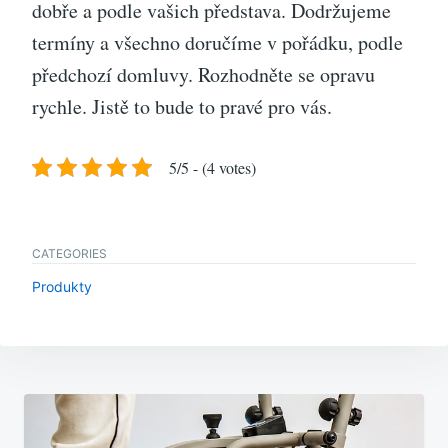
dobře a podle vašich představa. Dodržujeme
termíny a všechno doručíme v pořádku, podle
předchozí domluvy. Rozhodněte se opravu
rychle. Jistě to bude to pravé pro vás.
5/5 - (4 votes)
CATEGORIES
Produkty
Navigace
pro