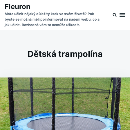
Skip
Search
Fleuron
to
for:
Máte učinit nějaký důležitý krok ve svém životě? Pak
byste se možná měli poinformovat na našem webu, co a
content
jak učinit. Rozhodně vám to nemůže uškodit.
Dětská trampolína