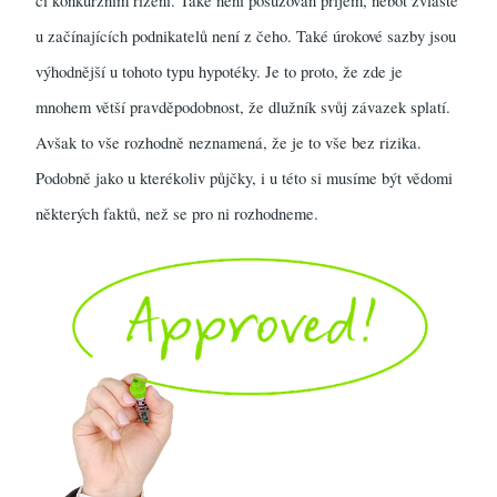
či konkurzním řízení. Také není posuzován příjem, neboť zvláště
u začínajících podnikatelů není z čeho.
Také úrokové sazby jsou
výhodnější u tohoto typu hypotéky. Je to proto, že zde je
mnohem větší pravděpodobnost, že dlužník svůj závazek splatí.
Avšak to vše rozhodně neznamená, že je to vše bez rizika.
Podobně jako u kterékoliv půjčky, i u této si musíme být vědomi
některých faktů, než se pro ni rozhodneme.