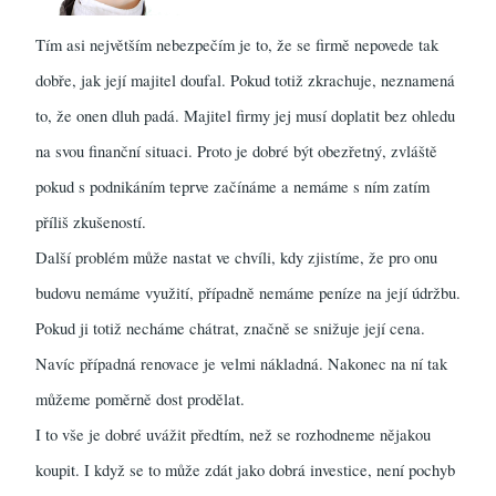
Tím asi největším nebezpečím je to, že se firmě nepovede tak
dobře, jak její majitel doufal. Pokud totiž zkrachuje, neznamená
to, že onen dluh padá. Majitel firmy jej musí doplatit bez ohledu
na svou finanční situaci. Proto je dobré být obezřetný, zvláště
pokud s podnikáním teprve začínáme a nemáme s ním zatím
příliš zkušeností.
Další problém může nastat ve chvíli, kdy zjistíme, že pro onu
budovu nemáme využití, případně nemáme peníze na její údržbu.
Pokud ji totiž necháme chátrat, značně se snižuje její cena.
Navíc případná renovace je velmi nákladná. Nakonec na ní tak
můžeme poměrně dost prodělat.
I to vše je dobré uvážit předtím, než se rozhodneme nějakou
koupit. I když se to může zdát jako dobrá investice, není pochyb