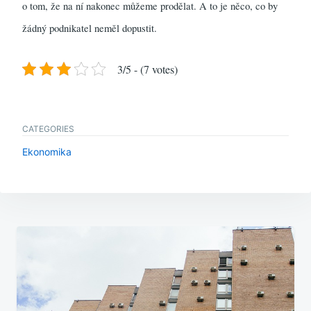
o tom, že na ní nakonec můžeme prodělat. A to je něco, co by
žádný podnikatel neměl dopustit.
3/5 - (7 votes)
CATEGORIES
Ekonomika
Navigace
pro
příspěvek