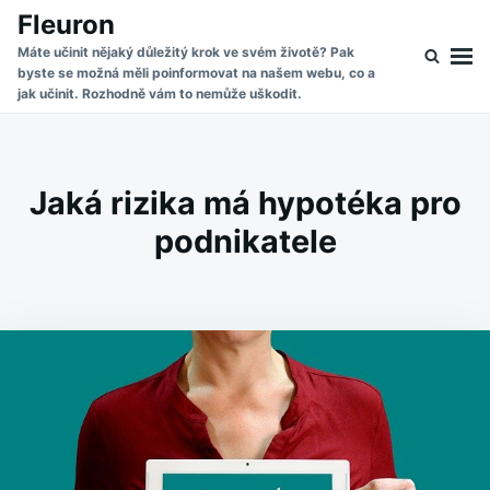
Skip
Search
Fleuron
to
for:
Máte učinit nějaký důležitý krok ve svém životě? Pak
byste se možná měli poinformovat na našem webu, co a
content
jak učinit. Rozhodně vám to nemůže uškodit.
Jaká rizika má hypotéka pro
podnikatele