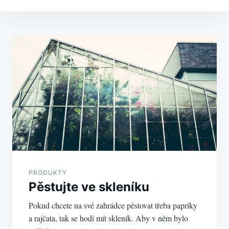
Navigace
pro
příspěvek
PRODUKTY
Pěstujte ve skleníku
Pokud chcete na své zahrádce pěstovat třeba papriky
a rajčata, tak se hodí mít skleník. Aby v něm bylo