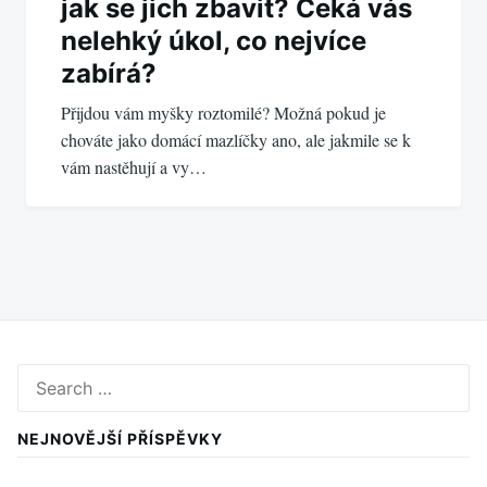
jak se jich zbavit? Čeká vás
nelehký úkol, co nejvíce
zabírá?
Přijdou vám myšky roztomilé? Možná pokud je
chováte jako domácí mazlíčky ano, ale jakmile se k
vám nastěhují a vy…
Search
for:
NEJNOVĚJŠÍ PŘÍSPĚVKY